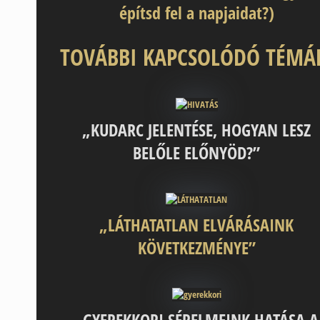
építsd fel a napjaidat?)
TOVÁBBI KAPCSOLÓDÓ TÉMÁ
„KUDARC JELENTÉSE, HOGYAN LESZ
BELŐLE ELŐNYÖD?”
„LÁTHATATLAN ELVÁRÁSAINK
KÖVETKEZMÉNYE”
„
GYEREKKORI SÉRELMEINK HATÁSA A