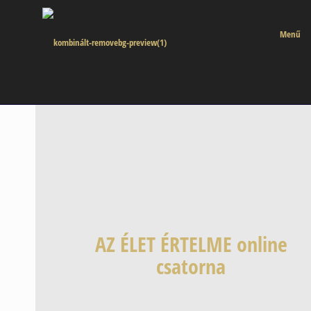
Menű
AZ ÉLET ÉRTELME online
csatorna