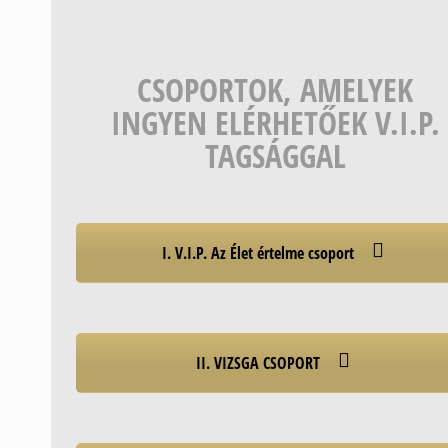
CSOPORTOK, AMELYEK
INGYEN ELÉRHETŐEK V.I.P.
TAGSÁGGAL
I. V.I.P. Az Élet értelme csoport
II. VIZSGA CSOPORT