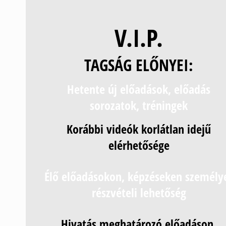
V.I.P.
TAGSÁG ELŐNYEI:
Hetente új előadások, előadás
sorozatok, tréningek
Korábbi videók korlátlan idejű
elérhetősége
Élő előadásokon, képzéseken személy
részvételi lehetőség
Hivatás meghatározó előadáson,