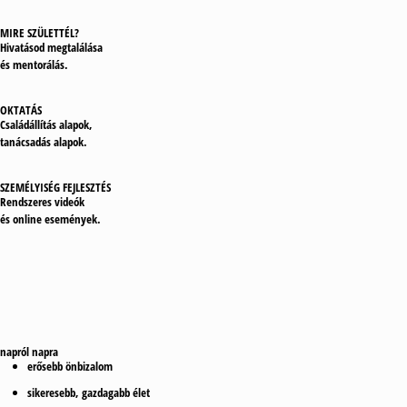
MIRE SZÜLETTÉL?
Hivatásod megtalálása
és mentorálás.
OKTATÁS
Családállítás alapok,
tanácsadás alapok.
SZEMÉLYISÉG FEJLESZTÉS
Rendszeres videók
és online események.
napról napra
erősebb
önbizalom
sikeresebb,
gazdagabb
élet