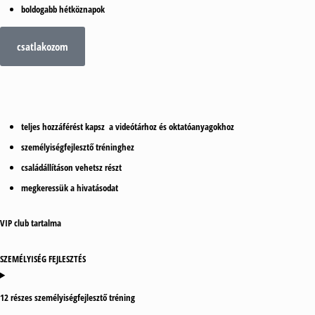
boldogabb
hétköznapok
csatlakozom
teljes hozzáférést kapsz a
videótár
hoz és
oktatóanyagok
hoz
személyiségfejlesztő
tréninghez
családállításon
vehetsz részt
megkeressük a
hivatásodat
VIP club tartalma
SZEMÉLYISÉG FEJLESZTÉS
12 részes személyiségfejlesztő tréning