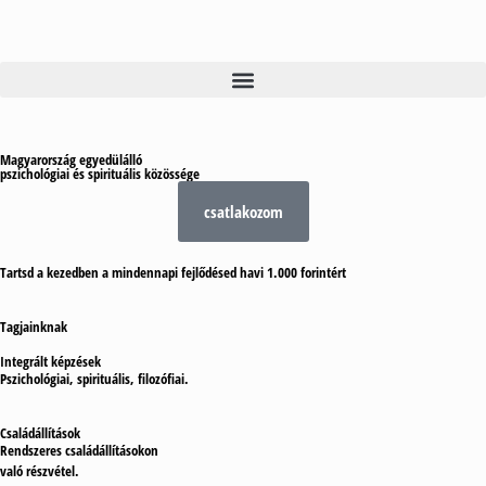
Magyarország egyedülálló
pszichológiai és spirituális
közössége
csatlakozom
Tartsd a kezedben a mindennapi fejlődésed havi 1.000 forintért
Tagjainknak
Integrált képzések
Pszichológiai, spirituális, filozófiai.
Családállítások
Rendszeres családállításokon
való részvétel.