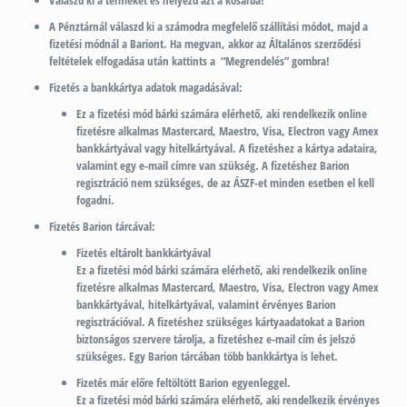
Válaszd ki a terméket és helyezd azt a kosárba!
A Pénztárnál válaszd ki a számodra megfelelő szállítási módot, majd a
fizetési módnál a Bariont. Ha megvan, akkor az Általános szerződési
feltételek elfogadása után kattints a “Megrendelés” gombra!
Fizetés a bankkártya adatok magadásával:
Ez a fizetési mód bárki számára elérhető, aki rendelkezik online
fizetésre alkalmas Mastercard, Maestro, Visa, Electron vagy Amex
bankkártyával vagy hitelkártyával. A fizetéshez a kártya adataira,
valamint egy e-mail címre van szükség. A fizetéshez Barion
regisztráció nem szükséges, de az ÁSZF-et minden esetben el kell
fogadni.
Fizetés Barion tárcával:
Fizetés eltárolt bankkártyával
Ez a fizetési mód bárki számára elérhető, aki rendelkezik online
fizetésre alkalmas Mastercard, Maestro, Visa, Electron vagy Amex
bankkártyával, hitelkártyával, valamint érvényes Barion
regisztrációval. A fizetéshez szükséges kártyaadatokat a Barion
biztonságos szervere tárolja, a fizetéshez e-mail cím és jelszó
szükséges. Egy Barion tárcában több bankkártya is lehet.
Fizetés már előre feltöltött Barion egyenleggel.
Ez a fizetési mód bárki számára elérhető, aki rendelkezik érvényes