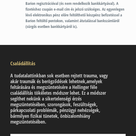
Barion regisztrációval (és nem rendelkezik bankkártyával). A
fizetéshez csupán e-mail cím és jelszó szükséges. Az egyenlegen
lévő elektronikus pénz előre feltölthető készpénz befizetéssel a
Barion feltöltő pontokon, valamint átutalással bankszámláról
(sürgős esetben bankkártyáról is).
Családállítás
A tudatalattinkban sok esetben rejtett trauma, vagy
akár traumák és berögződések lehetnek,amelyek
feltárására és megszüntetésére a Hellinger féle
családállítás tökéletes módszer lehet. Ez a módszer
segíthet nekünk a sikertelenségi érzés
megszüntetésében, szorongások, feszültségek,
párkapcsolati problémák, pénzügyi nehézségek,
bármilyen fizikai tünetek, önbizalomhiány
megszüntetésében.