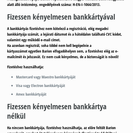
alatt álló
intézmény, engedélyének száma: H-EN-I-1064/2013.
Fizessen kényelmesen bankkártyával
A bankkártyás fizetéshez nem kötelező a regisztráció
, elég megadni
bankkártyája számát, a lejárati dátumot és a hátoldalon található CVC kódot,
valamint egy működő e-mail címet.
Ha azonban regisztrál,
soha többé nem kell begépelnie a
kártyaszámot
egyetlen Barion elfogadóhelyen sem, a fizetéshez elég az e-
mailcímét és jelszavát. Ez nem csak kényelmes, de a biztonságát is növeli!
Fizetéshez használhatja:
Mastercard vagy Maestro bankkártyáját
Visa vagy Electron bankkártyáját
Amex bankkártyáját
Fizessen kényelmesen bankkártya
nélkül
Ha nincsen bankkártyája, fizetéshez használhatja, az előre feltölt Barion