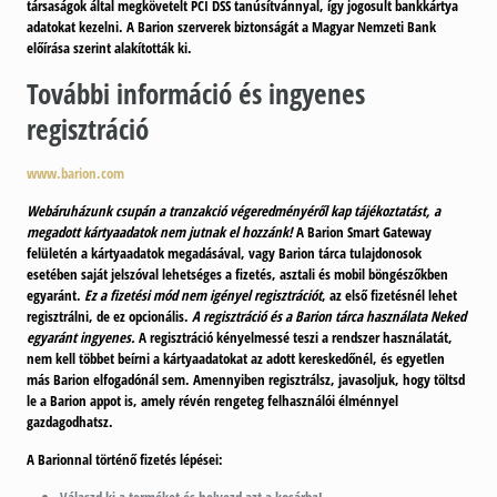
társaságok által megkövetelt PCI DSS tanúsítvánnyal, így jogosult bankkártya
adatokat kezelni. A Barion szerverek biztonságát a Magyar Nemzeti Bank
előírása szerint alakították ki.
További információ és ingyenes
regisztráció
www.barion.com
Webáruházunk csupán a tranzakció végeredményéről kap tájékoztatást, a
megadott kártyaadatok nem jutnak el hozzánk!
A Barion Smart Gateway
felületén a kártyaadatok megadásával, vagy Barion tárca tulajdonosok
esetében saját jelszóval lehetséges a fizetés, asztali és mobil böngészőkben
egyaránt.
Ez a fizetési mód nem igényel regisztrációt
, az első fizetésnél lehet
regisztrálni, de ez opcionális.
A regisztráció és a Barion tárca használata Neked
egyaránt ingyenes.
A regisztráció kényelmessé teszi a rendszer használatát,
nem kell többet beírni a kártyaadatokat az adott kereskedőnél, és egyetlen
más Barion elfogadónál sem. Amennyiben regisztrálsz, javasoljuk, hogy töltsd
le a Barion appot is, amely révén rengeteg felhasználói élménnyel
gazdagodhatsz.
A Barionnal történő fizetés lépései: