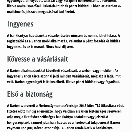
egyenlegét, amelyet átutalással vagy készpénz befizetéssel tud feltölteni,
illetve amire ismerősei, üzletfelei tudnak pénzt küldeni. Ebben az esetben e-
mailcíme és jelszava megadásával tud fizetni.
Ingyenes
A bankkártyás fizetésnek
a vásárló részére nincsen és nem is lehet felára
. A
regisztráció és a Barion mobilalkalmazás, valamint a pénz fogadás és küldés
ingyenes, és az is marad. Nincs havi díj sem.
Kövesse a vásárlásait
A Barion alkalmazásokkal követheti vásárlásait, a weben vagy mobilon. Az
ingyenes Barion tárca azonnal jelzi minden vásárlásoát, még azt is látja, mit
vett. Barion egyenlegét is itt kezelheti, illetve pénzt küldhet vagy fogadhat.
Első a biztonság
A Barion szervereit a Norton/Symantec/Verisign 2048 bites TLS titkosítása védi.
Fizetés előtt mindig ellenőrizze, hogy valóban a Barion biztonságos szerverén
adja meg a fizetéshez szükséges bankkártya adatokat vagy jelszót.
A
böngészője zöld színnel jelzi,ha a fizetés
és a fizetőoldal tulajdonosát
Barion
Payment Inc [HU]
néven azonosítja. A Barion rendelkezik a bankkártya