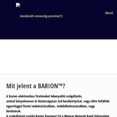
Menű
Mit jelent a BARION™?
A Barion elektronikus fizetéseket lebonyolító szolgáltatás,
amivel
kényelmesen és biztonságosan tud bankkártyával, vagy előre feltöltött
egyenleggel fizetni
webáruházakban, mobilalkalmazásokban, vagy
barátainak.
A szolgáltatást nyújtó Barion Payment Zrt a
Magyar Nemzeti Bank felügyelete