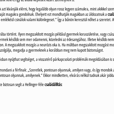
k azt kívánják elérni, hogy legalább olyan rossz legyen számukra, mint akikkel sz
saját magukra gondolnak. Ehelyett ezt mondhatják magukban az áldozatnak a
csal
 emlékéül csinálok valami különlegeset.” Így a bűnön keresztül nőhet a szeretet. 
yába történt. Ilyen megszakított mozgás például gyermek koraszületése, vagy csá
a gyermek később sem mer odamenni, közeledni az édesanyjához. Illetve később ne
n. A megszakított mozgás a neurózis oka is. Ha múltban megszakított mozgást mo
 ezt szolgálja, megadja a gyermeknek a korábban meg nem kapott biztonságot.
sban nyújthat segítséget, a visszatérő párkapcsolati problémák megoldásában is s
ja mondani a férfinak: „Szeretlek, pontosan olyannak, amilyen vagy, és így mondok 
ntosan olyannak, amilyenek.” Ekkor mindketten, elvárás nélkül tudnak akár jobbak
 biztosan segít a Hellinger-féle
családállítás
: