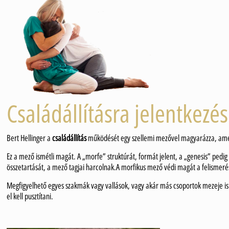
Családállításra jelentkezé
Bert Hellinger a
családállítás
működését egy szellemi mezővel magyarázza, amely
Ez a mező ismétli magát. A „morfe” struktúrát, formát jelent, a „genesis” pedig 
összetartását, a mező tagjai harcolnak.A morfikus mező védi magát a felismerés
Megfigyelhető egyes szakmák vagy vallások, vagy akár más csoportok mezeje is. É
el kell pusztítani.