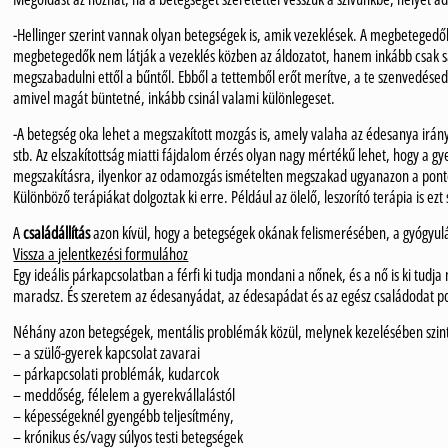
-Hellinger szerint vannak olyan betegségek is, amik vezeklések. A megbetegedő
megbetegedők nem látják a vezeklés közben az áldozatot, hanem inkább csak 
megszabadulni ettől a bűntől. Ebből a tettemből erőt merítve, a te szenvedésed
amivel magát büntetné, inkább csinál valami különlegeset.
-A betegség oka lehet a megszakított mozgás is, amely valaha az édesanya irán
stb. Az elszakítottság miatti fájdalom érzés olyan nagy mértékű lehet, hogy 
megszakításra, ilyenkor az odamozgás ismételten megszakad ugyanazon a ponto
Különböző terápiákat dolgoztak ki erre. Például az ölelő, leszorító terápia is
A
családállítás
azon kívül, hogy a betegségek okának felismerésében, a gyógyulá
Vissza a jelentkezési formulához
Egy ideális párkapcsolatban a férfi ki tudja mondani a nőnek, és a nő is ki tud
maradsz. És szeretem az édesanyádat, az édesapádat és az egész családodat po
Néhány azon betegségek, mentális problémák közül, melynek kezelésében szinte
– a szülő-gyerek kapcsolat zavarai
– párkapcsolati problémák, kudarcok
– meddőség, félelem a gyerekvállalástól
– képességeknél gyengébb teljesítmény,
– krónikus és/vagy súlyos testi betegségek