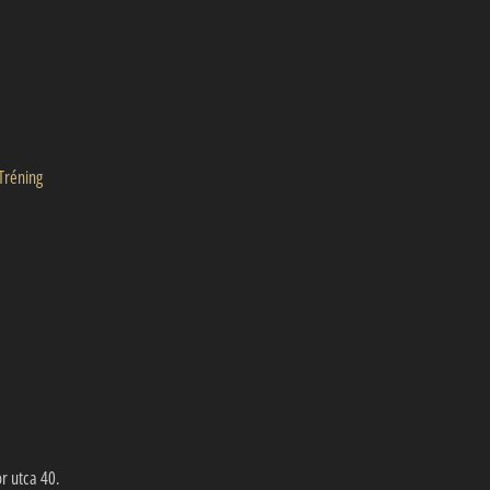
Tréning
or utca 40.