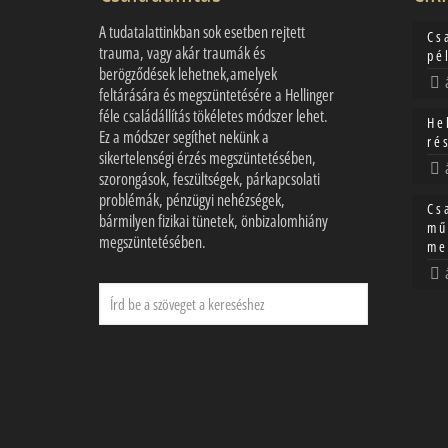
A tudatalattinkban sok esetben rejtett
Cs
trauma, vagy akár traumák és
pé
berögződések lehetnek,amelyek
feltárására és megszüntetésére a Hellinger
féle családállítás tökéletes módszer lehet.
He
Ez a módszer segíthet nekünk a
ré
sikertelenségi érzés megszüntetésében,
szorongások, feszültségek, párkapcsolati
problémák, pénzügyi nehézségek,
Cs
bármilyen fizikai tünetek, önbizalomhiány
mű
megszüntetésében.
me