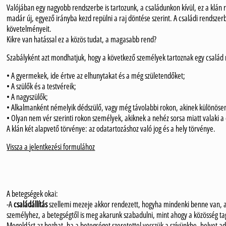
Valójában egy nagyobb rendszerbe is tartozunk, a családunkon kívül, ez a klán
madár új, egyező irányba kezd repülni a raj döntése szerint. A családi rendsz
követelményeit.
Kikre van hatással ez a közös tudat, a magasabb rend?
Szabályként azt mondhatjuk, hogy a következő személyek tartoznak egy család
• A gyermekek, ide értve az elhunytakat és a még születendőket;
• A szülők és a testvéreik;
• A nagyszülők;
• Alkalmanként némelyik dédszülő, vagy még távolabbi rokon, akinek különösen 
• Olyan nem vér szerinti rokon személyek, akiknek a nehéz sorsa miatt valaki a
A klán két alapvető törvénye: az odatartozáshoz való jog és a hely törvénye.
Vissza a jelentkezési formulához
A betegségek okai:
-A
családállítás
szellemi mezeje akkor rendezett, hogyha mindenki benne van, ak
személyhez, a betegségtől is meg akarunk szabadulni, mint ahogy a közösség tagj
Megoldást az hozhat, ha a betegséget szeretettel vesszük a szívünkbe, helyet adun