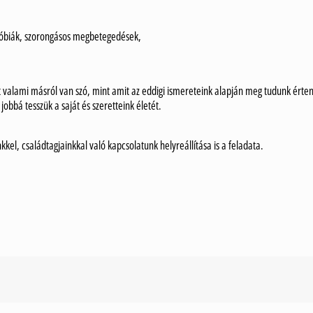
 fóbiák, szorongásos megbetegedések,
t valami másról van szó, mint amit az eddigi ismereteink alapján meg tudunk érten
obbá tesszük a saját és szeretteink életét.
inkkel, családtagjainkkal való kapcsolatunk helyreállítása is a feladata.