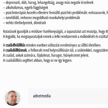
– depresszió, düh, harag, lehangoltság, avagy más negatív érzelmek
– alkoholizmus, egyéb függőségek
– pszichoterápiás kezelés ellenére fennálló pszichés problémák: evészavarok,
– ismétlődő, nehezen megoldható munkahelyi problémák
– nehéz élethelyzetek, döntések
Kutatások igazolják a módszer hatékonyságát, a tapasztalat azt mutatja, hogy it
A legjobb, ha megtapasztaljuk ennek a lelki rendszernek a működését és ezáltal j
A
családfelállítás
minden esetben változást eredményez az állító életében.
A
családállításnak
, a felborult rend helyreállításán túl, a szüleinkkel, nagyszüle
A család, sokak számára, fájdalmat, haragot, hiányérzetet jelent.
A családállítás segíthet abban, hogy ez ne így legyen.
adnetmedia