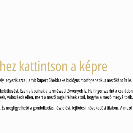
shez kattintson a képre
 egyezik azzal, amit Rupert Sheldrake biológus morfogenetikus mezőként írt le.
keletkezést. Ezen alapulnak a természeti törvények is. Hellinger szerint a családon
ek, változások ellen, mert a mező tagjai félnek attól, hogyha a mező megváltozik, 
s megfigyelhető a gondolkodási, észlelési, fejlődési, növekedési tilalom. A mező t