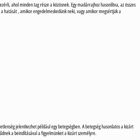
zérli, ahol minden tag része a közösnek. Egy madárrajhoz hasonlítva, az összes
eti a hatását , amikor engedelmeskedünk neki, vagy amikor megsértjük a
etlenség jelentkezhet például egy betegségben. A betegség hasonlatos a kizárt
tűdnek a beindításával a figyelmünket a kizárt személyre.