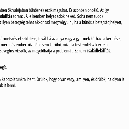
emben ők valójában bűnösnek érzik magukat. Ez azonban öncélú. Az így
ádállítás
során: „A lelkemben helyet adok neked. Soha nem tudok
Az ilyen betegség tehát akkor tud meggyógyulni, ha a bűnös a betegség helyett,
szármetszéssel születése, továbbá az anya vagy a gyermek kórházba kerülése,
m mer más ember közelébe sem kerülni, mivel a test emlékszik erre a
st véghez visszük, az megoldhatja a problémát. Ez nem
családfelállítás
.
egít.
a kapcsolatunkra igent. Örülök, hogy olyan vagy, amilyen, és örülök, ha olyan is
 is lenni.