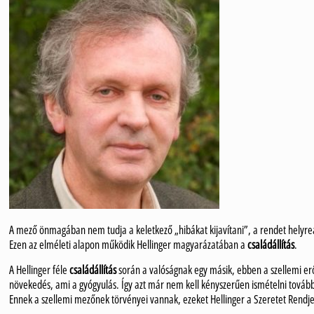
A mező önmagában nem tudja a keletkező „hibákat kijavítani”, a rendet helyreáll
Ezen az elméleti alapon működik Hellinger magyarázatában a
családállítás
.
A Hellinger féle
családállítás
során a valóságnak egy másik, ebben a szellemi erő
növekedés, ami a gyógyulás. Így azt már nem kell kényszerűen ismételni továb
Ennek a szellemi mezőnek törvényei vannak, ezeket Hellinger a Szeretet Rendje