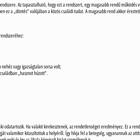
 rendszere. Az tapasztalható, hogy ezt a rendszert, egy magasabb rendű működés ve
erben ez a „döntés” valójában a közös családi tudat. A magasabb rend akkor érezt
 rendszeréhez:
nehéz vagy igazságtalan sorsa volt;
 családban „hasznot húzott”.
i odatartozik. Ha valakit kirekesztenek, az rendetlenséget eredményez. Ez a rend
át valamikor kitaszítottuk a helyéről. Így hívja fel a betegség, ugyanannak az atti
k neki és így az általa képviselt kizárt személynek is.