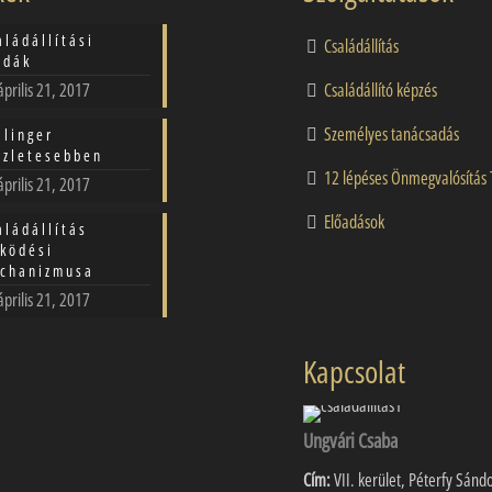
aládállítási
Családállítás
ldák
április 21, 2017
Családállító képzés
Személyes tanácsadás
llinger
szletesebben
12 lépéses Önmegvalósítás 
április 21, 2017
Előadások
aládállítás
ködési
chanizmusa
április 21, 2017
Kapcsolat
Ungvári Csaba
Cím:
VII. kerület, Péterfy Sánd