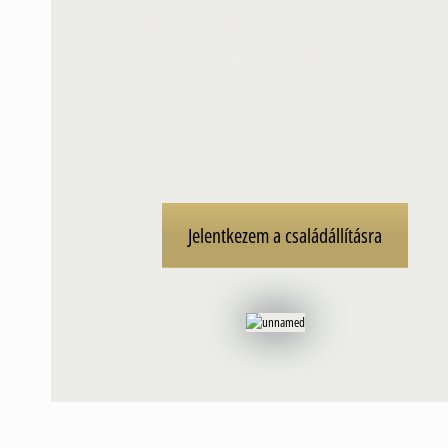
Ha kitölti a jelentkezési lapot, akkor válaszban
megküldjük a jelenlegi családállítás időpontjait és
aktuális létszámokat.
Egyéni családállítás (60-90 perc)
28.000 Ft
Jelentkezem a családállításra