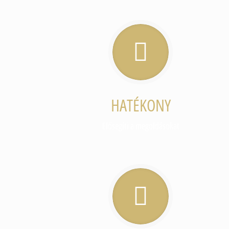
HATÉKONY
Elősegíti a megoldásokat