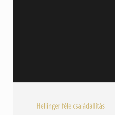
Ha 2 napon belül nem kapna válasz emailt,
legyen kedves telefonon jelezni!
06-70-430-6862
Hellinger féle családállítás