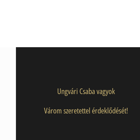
Ungvári Csaba vagyok
Várom szeretettel érdeklődését!
Hellinger féle családállításra
jelentkezem