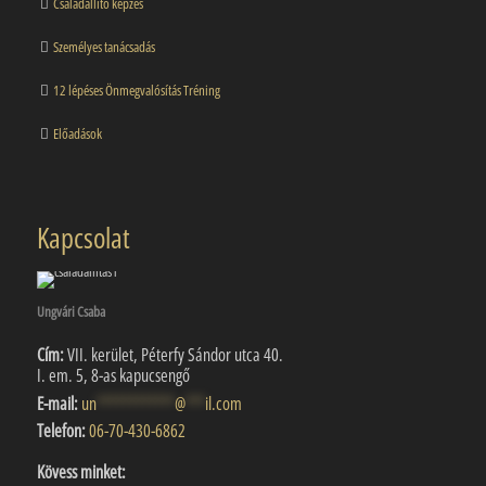
Családállító képzés
Személyes tanácsadás
12 lépéses Önmegvalósítás Tréning
Előadások
Kapcsolat
Ungvári Csaba
Cím:
VII. kerület, Péterfy Sándor utca 40.
I. em. 5, 8-as kapucsengő
E-mail:
un
************
@
***
il.com
Telefon:
06-70-430-6862
Kövess minket: