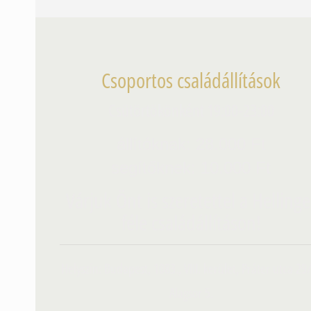
Csoportos családállítások
Csütörtökönként 19:00-23:00
állítóknak: 28.000 Ft
segítőknek: 10.000 Ft
Várjuk Önt is szeretettel a Hellinge
féle családállításon!
Helyszín: Budapest, 1083., VIII. kerület, Práter utca 29
Alagsor 5.