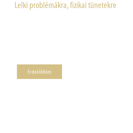
Lelki problémákra, fizikai tünetekre
Párkapcsolati problémákra, anyagi nehézségekre!
Érdeklődöm