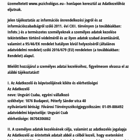
üzemeltetett www.pszichológus.eu– honlapon keresztül az Adatkezelőhöz
eljutnak.
Jelen tájékoztatás az információs önrendelkezési jogról és az
információszabadságról szóló 2011. évi CXII. törvényen (a továbbiakban:
Infotv.) és a természetes személyeknek a személyes adatok kezelése
tekintetében történő védelméről és az ilyen adatok szabad áramlásáról,
valamint a 95/46/EK rendelet hatályon kívül helyezéséről (általános
adatvédelmi rendelet) szóló 2016/679 (EU) rendeleten (a továbbiakban:
Rendelet) alapul.
Mielőtt hozzájárul a személyes adatai kezeléséhez, figyelmesen olvassa el az
alábbi tájékoztatást!
I. Az Adatkezelő és képviselőjének kiléte és elérhetőségei
Az Adatkezelő
neve: Ungvári Csaba, egyéni vállalkozó
székhelye: 1076 Budapest, Péterfy Sándor utca 40
nyilvántartó bíróság: Fővárosi Törvényszékcégjegyzékszám: 01-09-886492
adatvédelmi képviselője: Ungvári Csab
elérhetősége: 06704306862
II. A személyes adatok kezelésének célja, valamint az adatkezelés jogalapja
Az Adatkezelő az érintettek adatait abból a célból kezeli, hogy esetenként