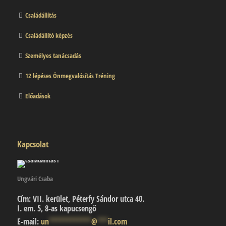
Családállítás
Családállító képzés
Személyes tanácsadás
12 lépéses Önmegvalósítás Tréning
Előadások
Kapcsolat
Ungvári Csaba
Cím:
VII. kerület, Péterfy Sándor utca 40.
I. em. 5, 8-as kapucsengő
E-mail:
un
************
@
***
il.com