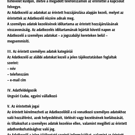
hírlevelet küldjön, illetve a megadott telefonszámon az érintettel a kapcsolat
felvegye.
Az Adatkezelő az adatokat az érintett hozzájárulása alapján kezeli, melyet az
érintettek az Adatkezelő részére adnak meg.
A személyes adatok kezelésének időtartama az érintett hozzájárulásának
visszavonásáig. Az adatkezelés időtartamának lejártát követő napon az
Adatkezelő a személyes adatokat – a jogszabályi kereteken belül –
megsemmisíti.
III. Az érintett személyes adatok kategóriái
Az Adatkezelő az alábbi adatokat kezeli a jelen tájékoztatásban foglaltak
szerint:
– név
– telefonszám
– e-mail cím
IV. Adatfeldolgozók
Ungvári Csaba, egyéni vállalkozó
V. Az érintettek jogai
Az érintett kérelmezheti az Adatkezelőtől a rá vonatkozó személyes adatokhoz
való hozzáférést, azok helyesbítését, törlését vagy kezelésének korlátozását,
és tiltakozhat a személyes adatok kezelése ellen, valamint megilleti az érintett
adathordozhatósághoz való jog.
Az Adatkezelő a jelen tájékoztató szerinti információkat, valamint az érintett