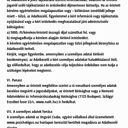
jogairól szóló tájékoztatást és intézkedést díjmentesen biztosítja. Ha az érintett
kérelme egyértelműen megalapozatlan vagy – különösen ismétlődő jellege
miatt – túlzó, az Adatkezelő, figyelemmel a kért információ vagy tájékoztatás
nyújtásával vagy a kért intézkedés meghozatalával járó adminisztratív
költségekre:
a) 5000,-Ft/kérelem/érintett összegű díjat számíthat fel, vagy
b) megtagadhatja a kérelem alapján történő intézkedést.
A kérelem egyértelműen megalapozatlan vagy túlzó jellegének bizonyítása az
Adatkezelőt terheli.
Kérjük, vegye figyelembe, amennyiben a személyes adatai törlését
kezdeményezi, az Adatkezelő a kért személyes adatokat haladéktalanul törli,
így előfordulhat, hogy az adatkezelés célja teljesítése érdekében nem tudja a
szükséges lépéseket megtenni.
VI. Panasz
Amennyiben az érintett megítélése szerint a rá vonatkozó személyes adatok
kezelése megsérti a jogszabályokat, az érintett bírósághoz vagy a Nemzeti
Adatvédelmi és Információszabadság Hatósághoz (1125 Budapest, Szilágyi
Erzsébet fasor 22/c, www.naih.hu) is fordulhat.
VII. A személyes adatok forrása
A személyes adatok az Ungvári Csaba, egyéni vállalkozó által üzemeltetett
www.pszichológus.eu honlapon keresztül kerültek megadásra az Adatkezelő
részére.