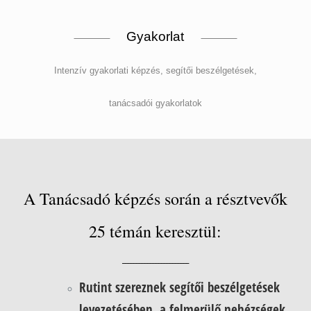
Gyakorlat
Intenzív gyakorlati képzés, segítői beszélgetések,
tanácsadói gyakorlatok
A Tanácsadó képzés során a résztvevők
25 témán keresztül:
________________________
Rutint szereznek segítői beszélgetések
levezetésében, a felmerülő nehézségek