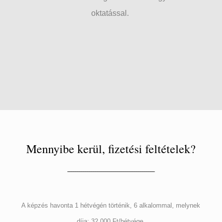
oktatással.
Mennyibe kerül, fizetési feltételek?
____________________________________________
A képzés havonta 1 hétvégén történik, 6 alkalommal, melynek
díja: 32.000 Ft/hétvége.