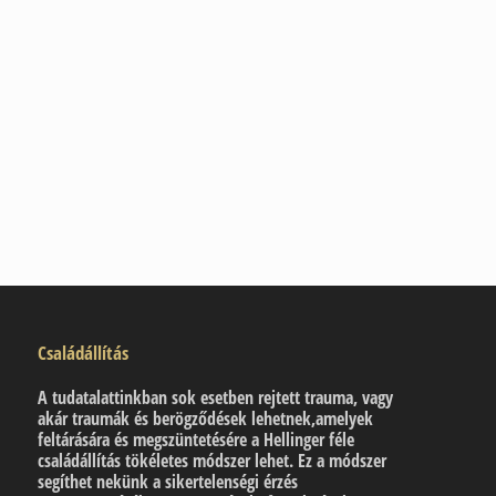
jelenlegi munkádban
S
ok a stressz az életedben és
anyagi gondokkal küszködsz
Családállítás
A tudatalattinkban sok esetben rejtett trauma, vagy
akár traumák és berögződések lehetnek,amelyek
feltárására és megszüntetésére a Hellinger féle
családállítás tökéletes módszer lehet. Ez a módszer
segíthet nekünk a sikertelenségi érzés