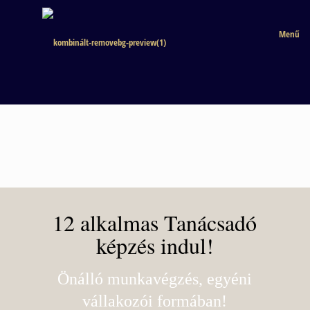
Menű
12 alkalmas Tanácsadó
képzés indul!
Önálló munkavégzés, egyéni
vállakozói formában!