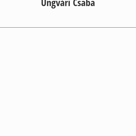
Ungvári Csaba
HA…
N
em találod a helyed a
világban
T
öbbször érzed Magad
boldogtalannak, mint